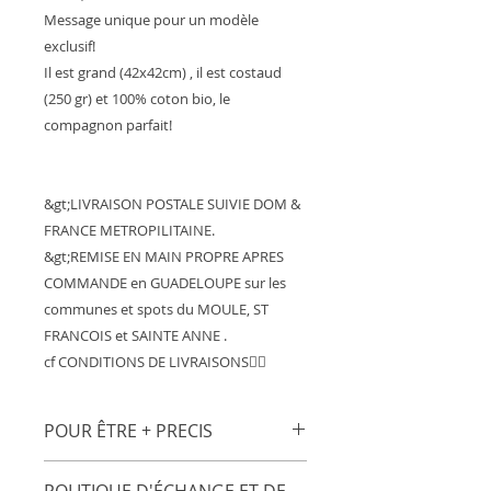
Message unique pour un modèle
exclusif!
Il est grand (42x42cm) , il est costaud
(250 gr) et 100% coton bio, le
compagnon parfait!
&gt;LIVRAISON POSTALE SUIVIE DOM &
FRANCE METROPILITAINE.
&gt;REMISE EN MAIN PROPRE APRES
COMMANDE en GUADELOUPE sur les
communes et spots du MOULE, ST
FRANCOIS et SAINTE ANNE .
cf CONDITIONS DE LIVRAISONS👍🏽
POUR ÊTRE + PRECIS
Sac en coton 100% biologique