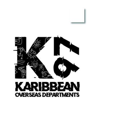
ME
NU