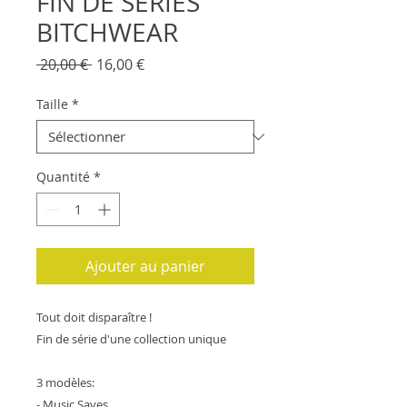
FIN DE SERIES
BITCHWEAR
Prix
Prix
 20,00 € 
16,00 €
original
promotionnel
Taille
*
Quantité
*
Ajouter au panier
Tout doit disparaître !
Fin de série d'une collection unique
3 modèles:
- Music Saves