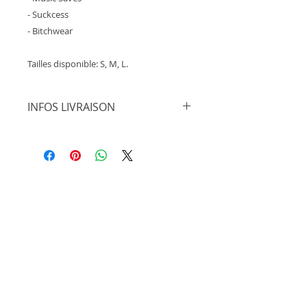
- Suckcess
- Bitchwear
Tailles disponible: S, M, L.
INFOS LIVRAISON
REMISE EN MAIN PROPRE
Sur les communes de Saint-
François et Le Moule en
Guadeloupe UNIQUEMENT
La remise de la commande après
paiement en ligne peut s'effectuer
entre 2 et 48h après la
commande, après accord mutuel
concernant l'heure et le lieu de
rendez-vous.
N'hésitez pas à nous contacter au
+336.98.03.67.11
LIVRAISONS POSTALES