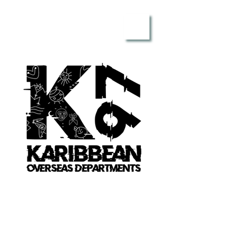
ME
NU